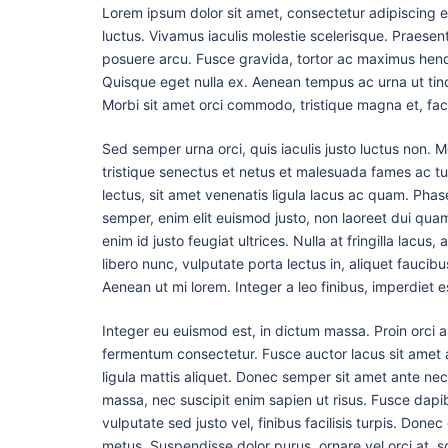
Lorem ipsum dolor sit amet, consectetur adipiscing e
luctus. Vivamus iaculis molestie scelerisque. Praesent
posuere arcu. Fusce gravida, tortor ac maximus hendre
Quisque eget nulla ex. Aenean tempus ac urna ut tinc
Morbi sit amet orci commodo, tristique magna et, faci
Sed semper urna orci, quis iaculis justo luctus non. M
tristique senectus et netus et malesuada fames ac turp
lectus, sit amet venenatis ligula lacus ac quam. Phasel
semper, enim elit euismod justo, non laoreet dui qua
enim id justo feugiat ultrices. Nulla at fringilla lacu
libero nunc, vulputate porta lectus in, aliquet faucib
Aenean ut mi lorem. Integer a leo finibus, imperdiet es
Integer eu euismod est, in dictum massa. Proin orci an
fermentum consectetur. Fusce auctor lacus sit amet a
ligula mattis aliquet. Donec semper sit amet ante nec
massa, nec suscipit enim sapien ut risus. Fusce dapib
vulputate sed justo vel, finibus facilisis turpis. Donec
metus. Suspendisse dolor purus, ornare vel orci at, sce