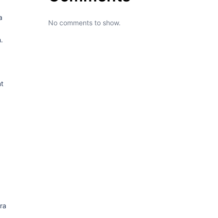
a
No comments to show.
.
nt
tra