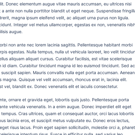
lit. Donec elementum augue vitae mauris accumsan, eu ultrices nisi
 a ante non nulla porttitor blandit ut eget neque. Suspendisse fringill
rit, magna ipsum eleifend velit, ac aliquet urna purus non ligula.
idunt. Integer vel metus ullamcorper, egestas ex non, venenatis nibh
lisis augue.
orbi non ante nec lorem lacinia sagittis. Pellentesque habitant morbi
is egestas. Nulla tempus, nulla ut vehicula laoreet, leo velit tincidu
lus aliquam aliquet cursus. Curabitur facilisis, est vitae scelerisque
m id diam. Curabitur tincidunt magna id leo euismod tincidunt. Sed ac
s, a suscipit sapien. Mauris convallis nulla eget porta accumsan. Aenean
us magna. Quisque vel velit accumsan, rhoncus erat in, lacinia elit.
t vel, blandit ex. Donec venenatis elit et iaculis consectetur.
te, ornare et gravida eget, lobortis quis justo. Pellentesque porta
nte vehicula venenatis. In a enim augue. Donec imperdiet elit eget
 tempus. Cras ultrices, quam et consequat auctor, orci lacus lobortis
us lacinia eros, et suscipit metus vulputate eu. Donec eros lectus,
 eget risus lacus. Proin eget sapien sollicitudin, molestie orci a, phare
lerisque interdum risus. Fusce in efficitur nulla, sed varius leo.